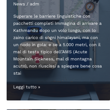
News
/
adm
Superare le barriere linguistiche con
pacchetti completi Immagina di arrivare a
Kathmandu dopo un volo lungo, con lo
zaino carico di sogni himalayani, ma con
un nodo in gola: e se a 5.000 metri, con il
mal di testa tipico dell’AMS (Acute
Mountain Sickness, mal di montagna
acuto), non riuscissi a spiegare bene cosa
stai
Comunicare
Leggi tutto »
in
Himalaya:
l’assistenza