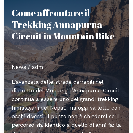
in
Come affrontare il
Nepal
Trekking Annapurna
senza
lasciare
Circuit in Mountain Bike
traccia
News
/
adm
L’avanzata delle strade carrabili nel
distretto del Mustang L’Annapurna Circuit
continua a essere uno dei grandi trekking
himalayani del Nepal, ma oggi va letto con
occhi diversi. Il punto non è chiedersi se il
percorso sia identico a quello di anni fa: la