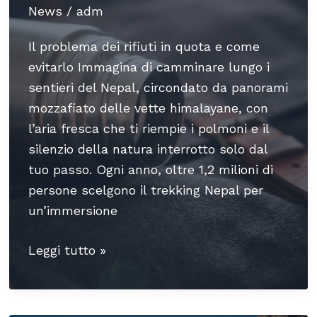
News
/
adm
Il problema dei rifiuti in quota e come
evitarlo Immagina di camminare lungo i
sentieri del Nepal, circondato da panorami
mozzafiato delle vette himalayane, con
l’aria fresca che ti riempie i polmoni e il
silenzio della natura interrotto solo dal
tuo passo. Ogni anno, oltre 1,2 milioni di
persone scelgono il trekking Nepal per
un’immersione
Trekking
Leggi tutto »
sostenibile:
come
viaggiare