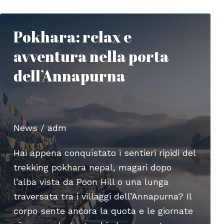
locale
che
Pokhara: relax e
parla
avventura nella porta
italiano
in
dell’Annapurna
Nepal
News
/
adm
Hai appena conquistato i sentieri ripidi del
trekking pokhara nepal, magari dopo
l’alba vista da Poon Hill o una lunga
traversata tra i villaggi dell’Annapurna? Il
corpo sente ancora la quota e le giornate