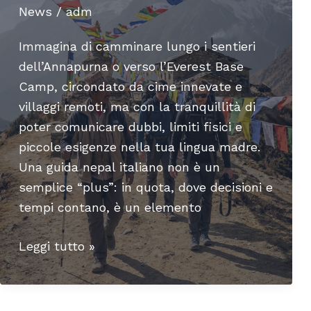
News
/
adm
Immagina di camminare lungo i sentieri
dell’Annapurna o verso l’Everest Base
Camp, circondato da cime innevate e
villaggi remoti, ma con la tranquillità di
poter comunicare dubbi, limiti fisici e
piccole esigenze nella tua lingua madre.
Una guida nepal italiano non è un
semplice “plus”: in quota, dove decisioni e
tempi contano, è un elemento
Perché
Leggi tutto »
scegliere
una
guida