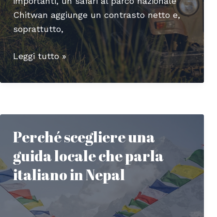
importanti, un safari al parco nazionale
Chitwan aggiunge un contrasto netto e,
soprattutto,
Safari
Leggi tutto »
in
Nepal:
alla
scoperta
del
Perché scegliere una
Chitwan
guida locale che parla
National
Park
italiano in Nepal