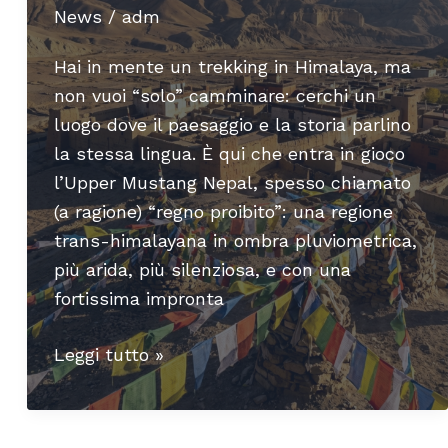
News
/
adm
Hai in mente un trekking in Himalaya, ma
non vuoi “solo” camminare: cerchi un
luogo dove il paesaggio e la storia parlino
la stessa lingua. È qui che entra in gioco
l’Upper Mustang Nepal, spesso chiamato
(a ragione) “regno proibito”: una regione
trans-himalayana in ombra pluviometrica,
più arida, più silenziosa, e con una
fortissima impronta
Upper
Leggi tutto »
Mustang:
un
viaggio