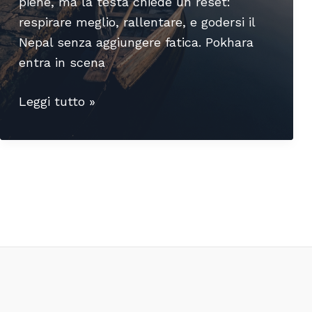
piene, ma la testa chiede un reset:
respirare meglio, rallentare, e godersi il
Nepal senza aggiungere fatica. Pokhara
entra in scena
Pokhara:
Leggi tutto »
relax
e
avventura
nella
Paginazione
porta
articoli
dell’Annapurna