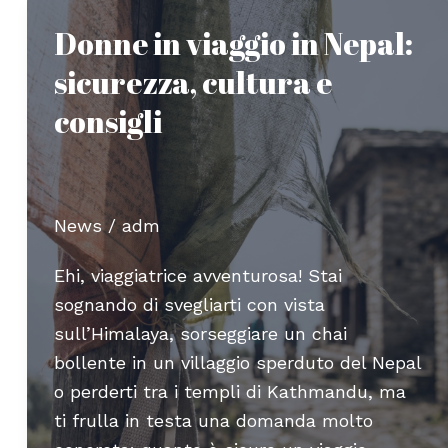
in
Donne in viaggio in Nepal:
italiano
sicurezza, cultura e
per
un
consigli
viaggio
sicuro
News
/
adm
Ehi, viaggiatrice avventurosa! Stai
sognando di svegliarti con vista
sull’Himalaya, sorseggiare un chai
bollente in un villaggio sperduto del Nepal
o perderti tra i templi di Kathmandu, ma
ti frulla in testa una domanda molto