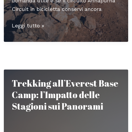
domanda utile è se il circuito Annapurna
Circuit in bicicletta conservi ancora
Come
Leggi tutto »
affrontare
il
Trekking
Annapurna
Circuit
in
Trekking all’Everest Base
Mountain
Camp: l’Impatto delle
Bike
Stagioni sui Panorami