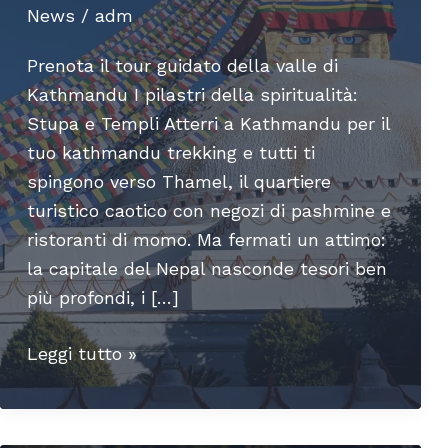
News
/
adm
Prenota il tour guidato della valle di
Kathmandu I pilastri della spiritualità:
Stupa e Templi Atterri a Kathmandu per il
tuo kathmandu trekking e tutti ti
spingono verso Thamel, il quartiere
turistico caotico con negozi di pashmine e
ristoranti di momo. Ma fermati un attimo:
la capitale del Nepal nasconde tesori ben
più profondi, i […]
Kathmandu
Leggi tutto »
oltre
Thamel:
guida