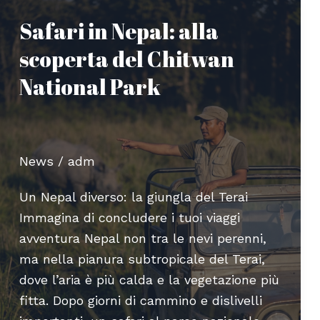
ai
Safari in Nepal: alla
siti
scoperta del Chitwan
UNESCO
e
National Park
angoli
segreti
News
/
adm
Un Nepal diverso: la giungla del Terai
Immagina di concludere i tuoi viaggi
avventura Nepal non tra le nevi perenni,
ma nella pianura subtropicale del Terai,
dove l’aria è più calda e la vegetazione più
fitta. Dopo giorni di cammino e dislivelli