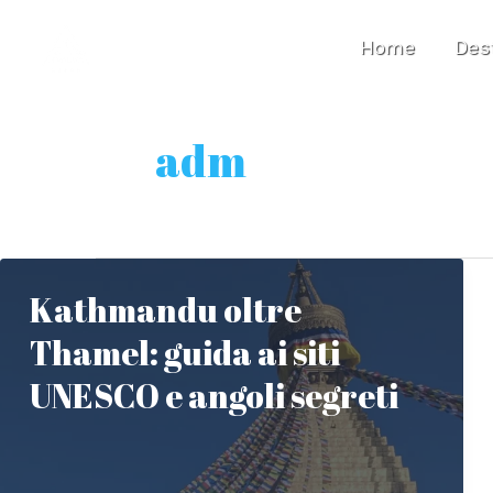
Vai
al
Home
Dest
contenuto
adm
Kathmandu oltre
Thamel: guida ai siti
UNESCO e angoli segreti