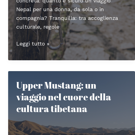
concreta: quanto è sicuro un viaggio
Nepal per una donna, da sola o in
compagnia? Tranquilla: tra accoglienza
culturale, regole
Donne
Leggi tutto »
in
viaggio
in
Nepal:
Upper Mustang: un
sicurezza,
viaggio nel cuore della
cultura
e
cultura tibetana
consigli