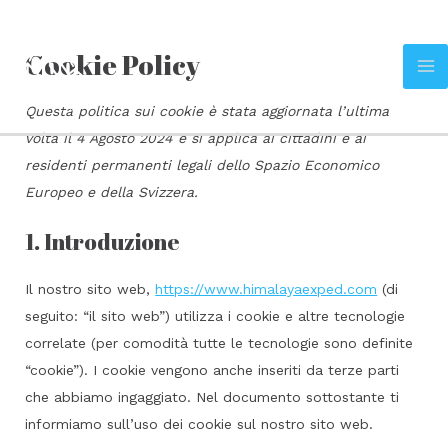
Vai
al
Cookie Policy
contenuto
MA
Questa politica sui cookie è stata aggiornata l’ultima
M
volta il 4 Agosto 2024 e si applica ai cittadini e ai
residenti permanenti legali dello Spazio Economico
Europeo e della Svizzera.
1. Introduzione
Il nostro sito web,
https://www.himalayaexped.com
(di
seguito: “il sito web”) utilizza i cookie e altre tecnologie
correlate (per comodità tutte le tecnologie sono definite
“cookie”). I cookie vengono anche inseriti da terze parti
che abbiamo ingaggiato. Nel documento sottostante ti
informiamo sull’uso dei cookie sul nostro sito web.