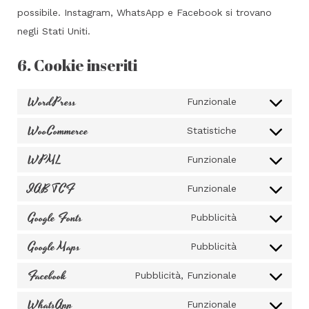
possibile. Instagram, WhatsApp e Facebook si trovano
negli Stati Uniti.
6. Cookie inseriti
WordPress
Funzionale
Consent
WooCommerce
to
Statistiche
Consent
service
WPML
to
Funzionale
wordpress
Consent
service
IAB TCF
to
Funzionale
woocommer
Consent
service
Google Fonts
to
Pubblicità
wpml
Consent
service
Google Maps
to
Pubblicità
iab-
Consent
service
tcf
Facebook
to
Pubblicità, Funzionale
google-
Consent
service
fonts
WhatsApp
to
Funzionale