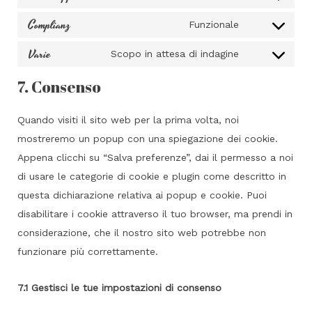
google-
Consent
service
maps
Complianz
to
Funzionale
facebook
Consent
service
Varie
to
Scopo in attesa di indagine
whatsapp
Consent
service
to
7. Consenso
complianz
service
varie
Quando visiti il sito web per la prima volta, noi
mostreremo un popup con una spiegazione dei cookie.
Appena clicchi su “Salva preferenze”, dai il permesso a noi
di usare le categorie di cookie e plugin come descritto in
questa dichiarazione relativa ai popup e cookie. Puoi
disabilitare i cookie attraverso il tuo browser, ma prendi in
considerazione, che il nostro sito web potrebbe non
funzionare più correttamente.
7.1 Gestisci le tue impostazioni di consenso