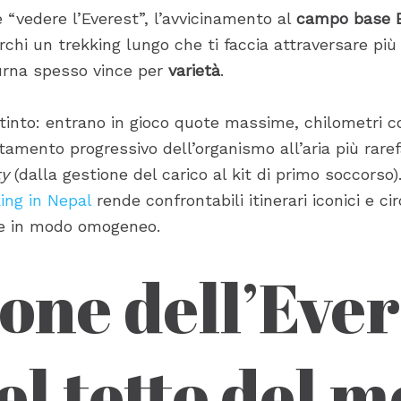
è “vedere l’Everest”, l’avvicinamento al
campo base E
hi un trekking lungo che ti faccia attraversare più 
apurna spesso vince per
varietà
.
istinto: entrano in gioco quote massime, chilometri 
tamento progressivo dell’organismo all’aria più rare
ty
(dalla gestione del carico al kit di primo soccorso
ing in Nepal
rende confrontabili itinerari iconici e cir
ate in modo omogeneo.
one dell’Ever
el tetto del 