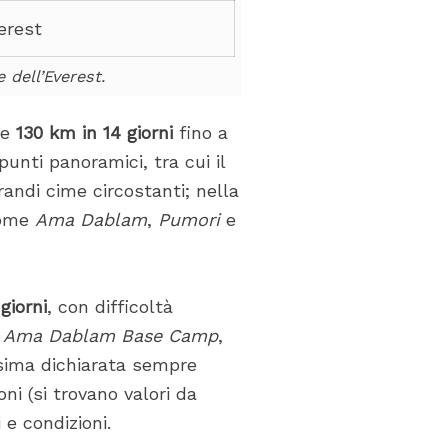
erest
 dell’Everest.
me
130 km in 14 giorni
fino a
unti panoramici, tra cui il
randi cime circostanti; nella
come
Ama Dablam
,
Pumori
e
giorni
, con difficoltà
:
Ama Dablam Base Camp
,
ima dichiarata sempre
ni (si trovano valori da
 e condizioni.