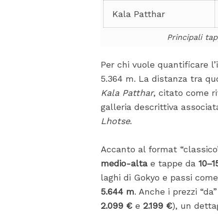
Kala Patthar
Principali ta
Per chi vuole quantificare 
5.364 m. La distanza tra quo
Kala Patthar
, citato come r
galleria descrittiva associ
Lhotse
.
Accanto al format “classico”
medio-alta
e tappe da
10–1
laghi di Gokyo e passi com
5.644 m
. Anche i prezzi “da
2.099 €
e
2.199 €
), un detta