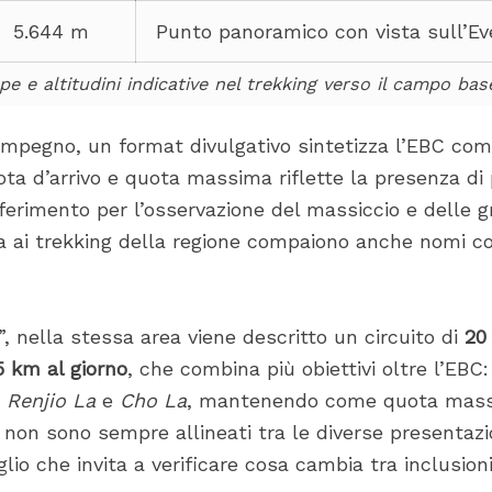
5.644 m
Punto panoramico con vista sull’Ev
ppe e altitudini indicative nel trekking verso il campo base
l’impegno, un format divulgativo sintetizza l’EBC co
ta d’arrivo e quota massima riflette la presenza di p
iferimento per l’osservazione del massiccio e delle g
ata ai trekking della regione compaiono anche nomi 
, nella stessa area viene descritto un circuito di
20 
5 km al giorno
, che combina più obiettivi oltre l’EBC
e
Renjio La
e
Cho La
, mantenendo come quota mass
” non sono sempre allineati tra le diverse presentazio
glio che invita a verificare cosa cambia tra inclusioni