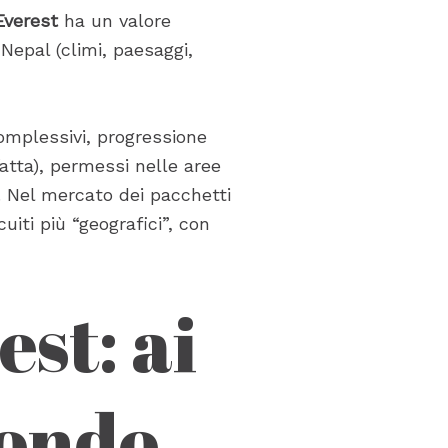
verest
ha un valore
Nepal (climi, paesaggi,
complessivi, progressione
fatta), permessi nelle aree
). Nel mercato dei pacchetti
cuiti più “geografici”, con
est: ai
mondo