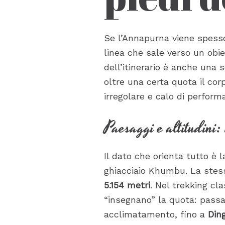
Se l’Annapurna viene spesso
linea che sale verso un obie
dell’itinerario è anche una 
oltre una certa quota il co
irregolare e calo di perform
Paesaggi e altitudini: 
Il dato che orienta tutto è 
ghiacciaio Khumbu. La stess
5.154 metri
. Nel trekking cl
“insegnano” la quota: pass
acclimatamento, fino a
Din