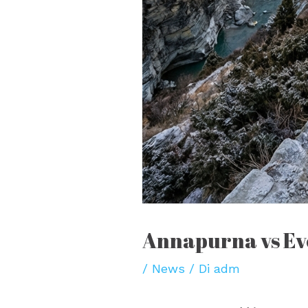
Annapurna vs Eve
/
News
/ Di
adm