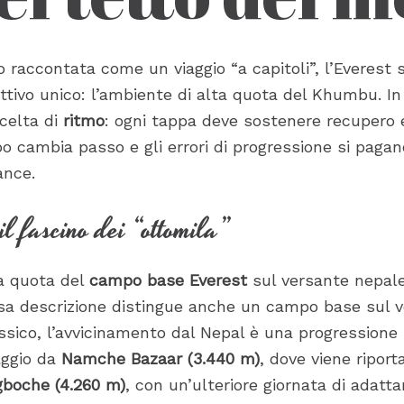
 raccontata come un viaggio “a capitoli”, l’Everest
ttivo unico: l’ambiente di alta quota del Khumbu. In
scelta di
ritmo
: ogni tappa deve sostenere recupero
rpo cambia passo e gli errori di progressione si pag
ance.
il fascino dei “ottomila”
la quota del
campo base Everest
sul versante nepal
a descrizione distingue anche un campo base sul ve
assico, l’avvicinamento dal Nepal è una progression
aggio da
Namche Bazaar (3.440 m)
, dove viene riport
gboche (4.260 m)
, con un’ulteriore giornata di adat