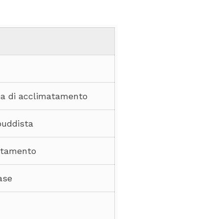
pa di acclimatamento
buddista
atamento
ase