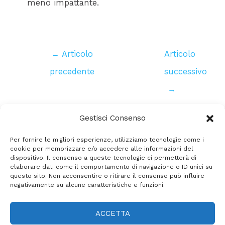
meno impattante.
Navigazione
←
Articolo
Articolo
articoli
precedente
successivo
→
Gestisci Consenso
Per fornire le migliori esperienze, utilizziamo tecnologie come i
facebook
Instagram
whatsapp
cookie per memorizzare e/o accedere alle informazioni del
dispositivo. Il consenso a queste tecnologie ci permetterà di
elaborare dati come il comportamento di navigazione o ID unici su
questo sito. Non acconsentire o ritirare il consenso può influire
negativamente su alcune caratteristiche e funzioni.
Copyright © 2026 HimalayaExped
ACCETTA
Home
Destinazioni
Chi siamo