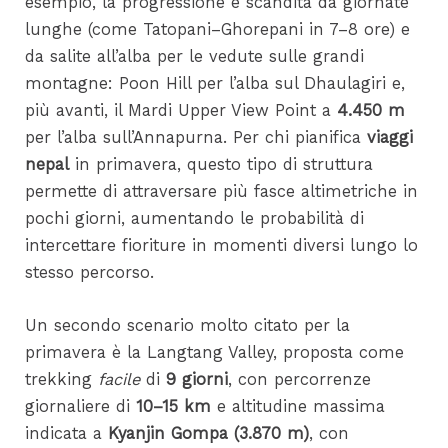
esempio, la progressione è scandita da giornate
lunghe (come Tatopani–Ghorepani in 7–8 ore) e
da salite all’alba per le vedute sulle grandi
montagne: Poon Hill per l’alba sul Dhaulagiri e,
più avanti, il Mardi Upper View Point a
4.450 m
per l’alba sull’Annapurna. Per chi pianifica
viaggi
nepal
in primavera, questo tipo di struttura
permette di attraversare più fasce altimetriche in
pochi giorni, aumentando le probabilità di
intercettare fioriture in momenti diversi lungo lo
stesso percorso.
Un secondo scenario molto citato per la
primavera è la Langtang Valley, proposta come
trekking
facile
di
9 giorni
, con percorrenze
giornaliere di
10–15 km
e altitudine massima
indicata a
Kyanjin Gompa (3.870 m)
, con